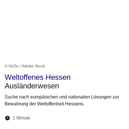
© HüSo / Adobe Stock
Weltoffenes Hessen
Ausländerwesen
Suche nach europäischen und nationalen Lösungen zur
Bewahrung der Weltoffenheit Hessens.
Lesedauer:
1 Minute
Öffnet sich in einem neuen Fenster
Öffnet sich in einem neuen Fenster
Öffnet sich in einem neuen Fenster
Öffnet sich in einem neuen Fen
Öffnet sich in einem neuen