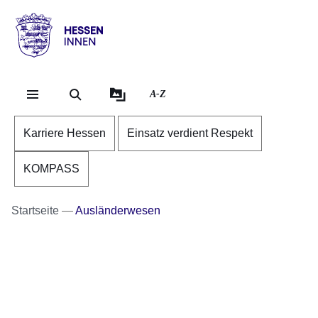
Direkt zum Kopf der Se
Direkt zum Inhalt
Direkt zum Fuß der Sei
Hessen
-
Innen
A-Z
Karriere Hessen
Einsatz verdient Respekt
KOMPASS
Startseite
Ausländerwesen