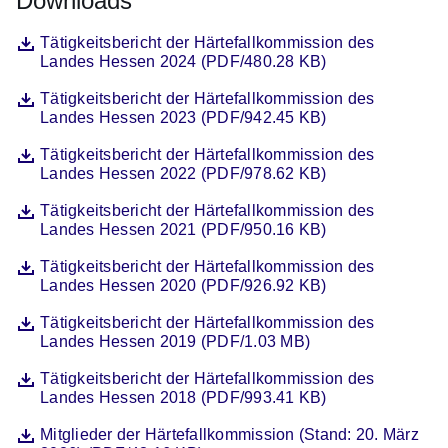
Downloads
Datei
Öffnet sich in einem neuen Fenster
Tätigkeitsbericht der Härtefallkommission des
Landes Hessen 2024 (PDF/480.28 KB)
Datei
Öffnet sich in einem neuen Fenster
Tätigkeitsbericht der Härtefallkommission des
Landes Hessen 2023 (PDF/942.45 KB)
Datei
Öffnet sich in einem neuen Fenster
Tätigkeitsbericht der Härtefallkommission des
Landes Hessen 2022 (PDF/978.62 KB)
Datei
Öffnet sich in einem neuen Fenster
Tätigkeitsbericht der Härtefallkommission des
Landes Hessen 2021 (PDF/950.16 KB)
Datei
Öffnet sich in einem neuen Fenster
Tätigkeitsbericht der Härtefallkommission des
Landes Hessen 2020 (PDF/926.92 KB)
Datei
Öffnet sich in einem neuen Fenster
Tätigkeitsbericht der Härtefallkommission des
Landes Hessen 2019 (PDF/1.03 MB)
Datei
Öffnet sich in einem neuen Fenster
Tätigkeitsbericht der Härtefallkommission des
Landes Hessen 2018 (PDF/993.41 KB)
Datei
Öffnet sich in einem neuen Fenster
Mitglieder der Härtefallkommission (Stand: 20. März