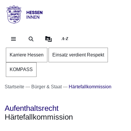
Direkt zum Kopf der Se
Direkt zum Inhalt
Direkt zum Fuß der Sei
Hessen
-
Innen
A-Z
Karriere Hessen
Einsatz verdient Respekt
KOMPASS
Startseite
Bürger & Staat
Härtefallkommission
Aufenthaltsrecht
Härtefallkommission