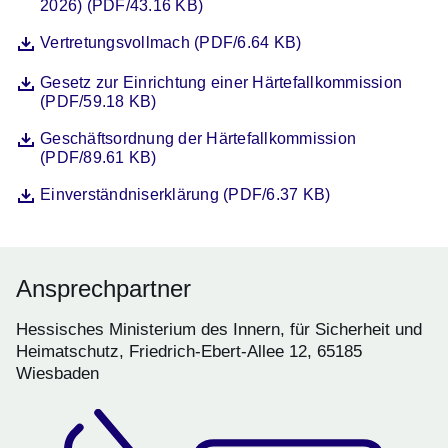
2026) (PDF/43.16 KB)
Datei
Öffnet sich in einem neuen Fenster
Vertretungsvollmach (PDF/6.64 KB)
Datei
Öffnet sich in einem neuen Fenster
Gesetz zur Einrichtung einer Härtefallkommission
(PDF/59.18 KB)
Datei
Öffnet sich in einem neuen Fenster
Geschäftsordnung der Härtefallkommission
(PDF/89.61 KB)
Datei
Öffnet sich in einem neuen Fenster
Einverständniserklärung (PDF/6.37 KB)
Ansprechpartner
Hessisches Ministerium des Innern, für Sicherheit und
Heimatschutz, Friedrich-Ebert-Allee 12, 65185
Wiesbaden