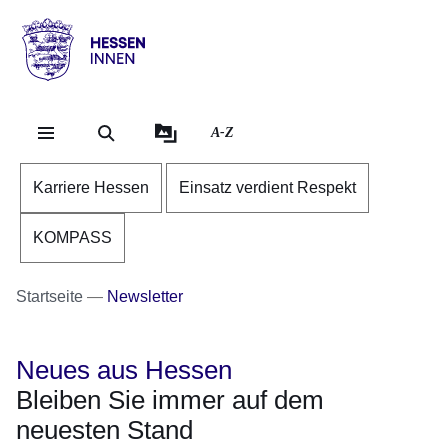
Direkt zum Kopf der Se
Direkt zum Inhalt
Direkt zum Fuß der Sei
Hessen
-
Innen
A-Z
Karriere Hessen
Einsatz verdient Respekt
KOMPASS
Startseite
Newsletter
Neues aus Hessen
Bleiben Sie immer auf dem
neuesten Stand