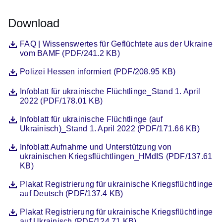
Download
Datei
Öffnet sich in einem neuen Fenster
FAQ | Wissenswertes für Geflüchtete aus der Ukraine
vom BAMF (PDF/241.2 KB)
Datei
Öffnet sich in einem neuen Fenster
Polizei Hessen informiert (PDF/208.95 KB)
Datei
Öffnet sich in einem neuen Fenster
Infoblatt für ukrainische Flüchtlinge_Stand 1. April
2022 (PDF/178.01 KB)
Datei
Öffnet sich in einem neuen Fenster
Infoblatt für ukrainische Flüchtlinge (auf
Ukrainisch)_Stand 1. April 2022 (PDF/171.66 KB)
Datei
Öffnet sich in einem neuen Fenster
Infoblatt Aufnahme und Unterstützung von
ukrainischen Kriegsflüchtlingen_HMdIS (PDF/137.61
KB)
Datei
Öffnet sich in einem neuen Fenster
Plakat Registrierung für ukrainische Kriegsflüchtlinge
auf Deutsch (PDF/137.4 KB)
Datei
Öffnet sich in einem neuen Fenster
Plakat Registrierung für ukrainische Kriegsflüchtlinge
auf Ukrainisch (PDF/124.71 KB)