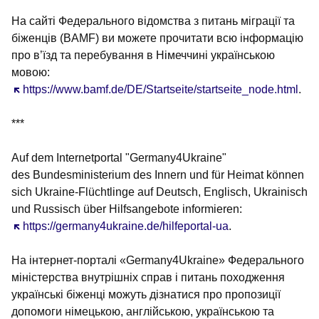
На сайті Федерального відомства з питань міграції та
біженців (BAMF) ви можете прочитати всю інформацію
про в’їзд та перебування в Німеччині українською
мовою:
Öffnet sich in einem neuen Fenster
https://www.bamf.de/DE/Startseite/startseite_node.html
.
***
Auf dem Internetportal "Germany4Ukraine"
des Bundesministerium des Innern und für Heimat können
sich Ukraine-Flüchtlinge auf Deutsch, Englisch, Ukrainisch
und Russisch über Hilfsangebote informieren:
Öffnet sich in einem neuen Fenster
https://germany4ukraine.de/hilfeportal-ua
.
На інтернет-порталі «Germany4Ukraine» Федерального
міністерства внутрішніх справ і питань походження
українські біженці можуть дізнатися про пропозиції
допомоги німецькою, англійською, українською та