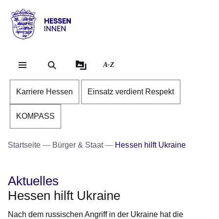
Direkt zum Kopf der Se
Direkt zum Inhalt
Direkt zum Fuß der Sei
Hessen
-
Innen
A-Z
Karriere Hessen
Einsatz verdient Respekt
KOMPASS
Startseite
Bürger & Staat
Hessen hilft Ukraine
Aktuelles
Hessen hilft Ukraine
Nach dem russischen Angriff in der Ukraine hat die