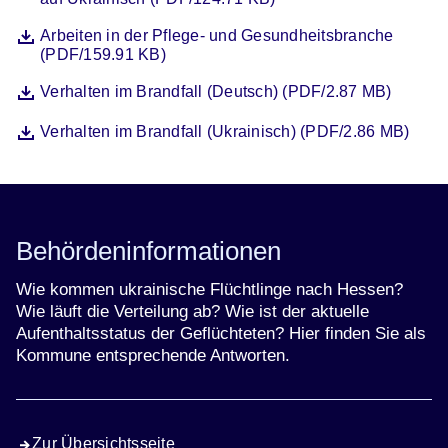
Datei
Öffnet sich in einem neuen Fenster
Arbeiten in der Pflege- und Gesundheitsbranche
(PDF/159.91 KB)
Datei
Öffnet sich in einem neuen Fenster
Verhalten im Brandfall (Deutsch) (PDF/2.87 MB)
Datei
Öffnet sich in einem neuen Fenster
Verhalten im Brandfall (Ukrainisch) (PDF/2.86 MB)
Behördeninformationen
Wie kommen ukrainische Flüchtlinge nach Hessen?
Wie läuft die Verteilung ab? Wie ist der aktuelle
Aufenthaltsstatus der Geflüchteten? Hier finden Sie als
Kommune entsprechende Antworten.
Zur Übersichtsseite