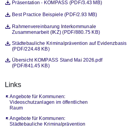
Datei
Öffnet sich in einem neuen Fenster
Präsentation - KOMPASS (PDF/3.43 MB)
Datei
Öffnet sich in einem neuen Fenster
Best Practice Beispiele (PDF/2.93 MB)
Datei
Öffnet sich in einem neuen Fenster
Rahmenvereinbarung Interkommunale
Zusammenarbeit (IKZ) (PDF/880.75 KB)
Datei
Öffnet sich in einem neuen Fenster
Städtebauliche Kriminalprävention auf Evidenzbasis
(PDF/224.48 KB)
Datei
Öffnet sich in einem neuen Fenster
Übersicht KOMPASS Stand Mai 2026.pdf
(PDF/841.45 KB)
Links
Öffnet sich in einem neuen Fenster
Angebote für Kommunen:
Videoschutzanlagen im öffentlichen
Raum
Öffnet sich in einem neuen Fenster
Angebote für Kommunen:
Städtebauliche Kriminalprävention