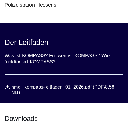
Polizeistation Hessens.
Der Leitfaden
Was ist KOMPASS? Für wen ist KOMPASS? Wie
funktioniert KOMPASS?
Datei
Öffnet sich in einem neuen Fenster
hmdi_kompass-leitfaden_01_2026.pdf (PDF/8.58
MB)
Downloads