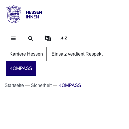
Direkt zum Kopf der Se
Direkt zum Inhalt
Direkt zum Fuß der Sei
Hessen
-
Innen
A-Z
Karriere Hessen
Einsatz verdient Respekt
KOMPASS
Startseite
Sicherheit
KOMPASS