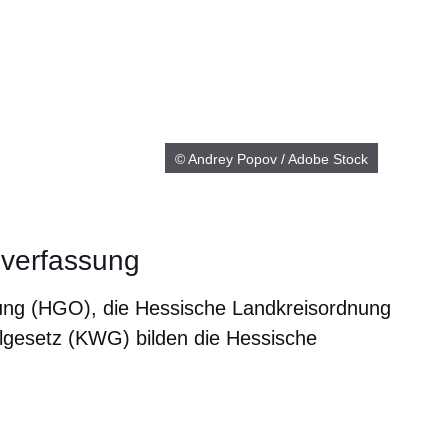
© Andrey Popov / Adobe Stock
verfassung
ng (HGO), die Hessische Landkreisordnung
esetz (KWG) bilden die Hessische
er
Fenster
euen Fenster
em neuen Fenster