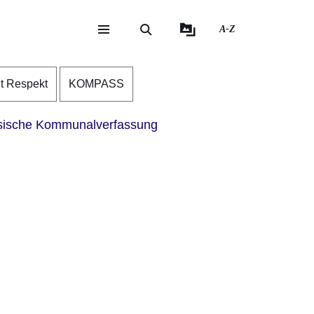
A-Z
eite
ite
nt Respekt
KOMPASS
ische Kommunalverfassung