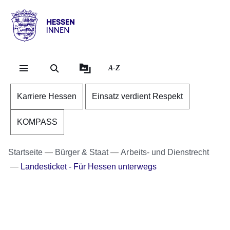
Direkt zum Kopf der Se
Direkt zum Inhalt
Direkt zum Fuß der Sei
Hessen
-
Innen
A-Z
Karriere Hessen
Einsatz verdient Respekt
KOMPASS
Startseite
Bürger & Staat
Arbeits- und Dienstrecht
Landesticket - Für Hessen unterwegs