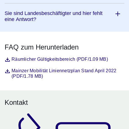
Sie sind Landesbeschäftigter und hier fehlt
eine Antwort?
FAQ zum Herunterladen
Datei
Öffnet sich in einem neuen Fenster
Räumlicher Gültigkeitsbereich (PDF/1.09 MB)
Datei
Öffnet sich in einem neuen Fenster
Mainzer Mobilität Liniennetzplan Stand April 2022
(PDF/1.78 MB)
Kontakt