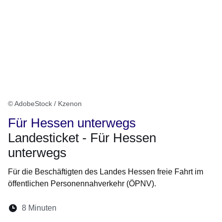
© AdobeStock / Kzenon
Für Hessen unterwegs
Landesticket - Für Hessen
unterwegs
Für die Beschäftigten des Landes Hessen freie Fahrt im
öffentlichen Personennahverkehr (ÖPNV).
Lesedauer:
8 Minuten
Öffnet sich in einem neuen Fenster
Öffnet sich in einem neuen Fenster
Öffnet sich in einem neuen Fenste
Öffnet sich in einem neuen Fe
Öffnet sich in einem neu