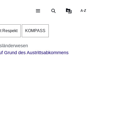
A-Z
eite
ite
nt Respekt
KOMPASS
sländerwesen
auf Grund des Austrittsabkommens