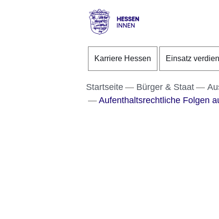
Direkt zum Kopf der S
Direkt zum Inhalt
Direkt zum Fuß der Se
Hessen
-
Karriere Hessen
Einsatz verdie
Innen
Startseite
Bürger & Staat
Au
Aufenthaltsrechtliche Folgen 