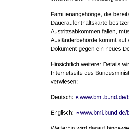
Familienangehörige, die bereit
Daueraufenthaltskarte besitzen
Austrittsabkommen fallen, müs
Ausländerbehörde kommt auf d
Dokument gegen ein neues D
Hinsichtlich weiterer Details w
Internetseite des Bundesminis
verwiesen:
Deutsch:
Öffnet sich in einem
www.bmi.bund.de/br
Englisch:
Öffnet sich in einem
www.bmi.bund.de/br
Weiterhin wird darauf hingewi