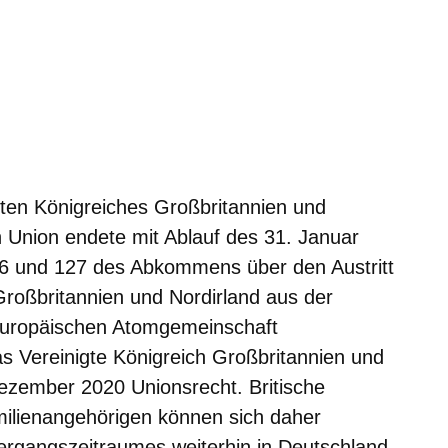
neuen Fenster
inem neuen Fenster
 in einem neuen Fenster
sich in einem neuen Fenster
fnet sich in einem neuen Fenster
gten Königreiches Großbritannien und
n Union endete mit Ablauf des 31. Januar
126 und 127 des Abkommens über den Austritt
Großbritannien und Nordirland aus der
Europäischen Atomgemeinschaft
as Vereinigte Königreich Großbritannien und
ezember 2020 Unionsrecht. Britische
milienangehörigen können sich daher
ergangszeitraumes weiterhin in Deutschland