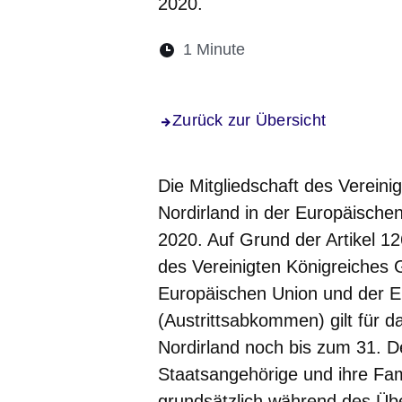
2020.
Lesedauer:
1 Minute
Öffnet sich in einem 
Öffnet sich in e
Öffnet sich
Öffnet 
Öf
Zurück zur Übersicht
Die Mitgliedschaft des Vereini
Nordirland in der Europäische
2020. Auf Grund der Artikel 
des Vereinigten Königreiches 
Europäischen Union und der 
(Austrittsabkommen) gilt für d
Nordirland noch bis zum 31. D
Staatsangehörige und ihre Fa
grundsätzlich während des Üb