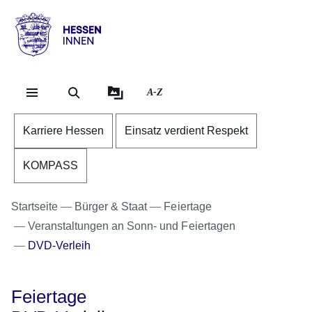
Direkt zum Kopf der Se
Direkt zum Inhalt
Direkt zum Fuß der Sei
Hessen
-
Innen
A-Z
Karriere Hessen
Einsatz verdient Respekt
KOMPASS
Startseite
Bürger & Staat
Feiertage
Veranstaltungen an Sonn- und Feiertagen
DVD-Verleih
Feiertage