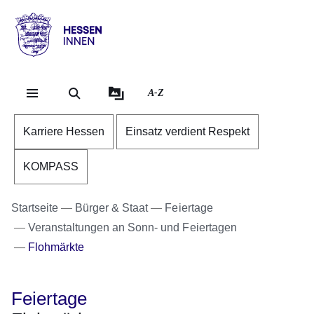
Direkt zum Kopf der Se
Direkt zum Inhalt
Direkt zum Fuß der Sei
Hessen
-
Innen
A-Z
Karriere Hessen
Einsatz verdient Respekt
KOMPASS
Startseite
Bürger & Staat
Feiertage
Veranstaltungen an Sonn- und Feiertagen
Flohmärkte
Feiertage