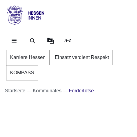
Direkt zum Kopf der Se
Direkt zum Inhalt
Direkt zum Fuß der Sei
Hessen
-
Innen
A-Z
Karriere Hessen
Einsatz verdient Respekt
KOMPASS
Startseite
Kommunales
Förderlotse