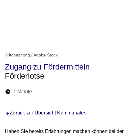
© itchaznong / Adobe Stock
Zugang zu Fördermitteln
Förderlotse
Lesedauer:
1 Minute
Öffnet sich in einem neuen Fenster
Öffnet sich in einem neuen Fenster
Öffnet sich in einem neuen Fenster
Öffnet sich in einem neuen Fen
Öffnet sich in einem neuen
Zurück zur Übersicht Kommunales
Haben Sie bereits Erfahrungen machen können bei der