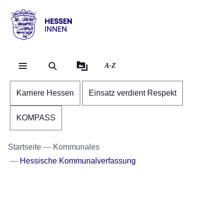
Direkt zum Kopf der Se
Direkt zum Inhalt
Direkt zum Fuß der Sei
Hessen
-
Innen
A-Z
Karriere Hessen
Einsatz verdient Respekt
KOMPASS
Startseite
Kommunales
Hessische Kommunalverfassung