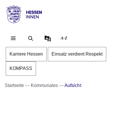
Direkt zum Kopf der Se
Direkt zum Inhalt
Direkt zum Fuß der Sei
Hessen
-
Innen
A-Z
Karriere Hessen
Einsatz verdient Respekt
KOMPASS
Startseite
Kommunales
Aufsicht