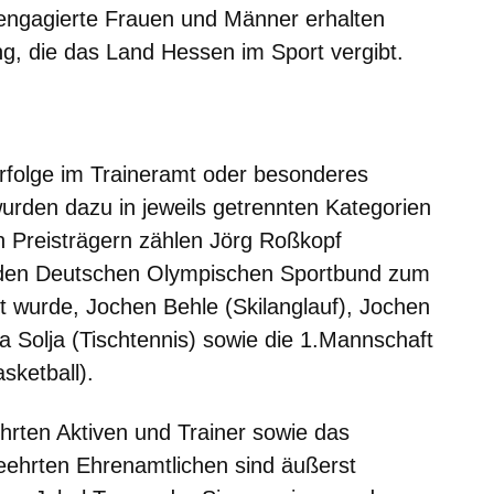
 engagierte Frauen und Männer erhalten
g, die das Land Hessen im Sport vergibt.
er
Fenster
euen Fenster
em neuen Fenster
Erfolge im Traineramt oder besonderes
rden dazu in jeweils getrennten Kategorien
n Preisträgern zählen Jörg Roßkopf
h den Deutschen Olympischen Sportbund zum
t wurde, Jochen Behle (Skilanglauf), Jochen
sa Solja (Tischtennis) sowie die 1.Mannschaft
sketball).
hrten Aktiven und Trainer sowie das
eehrten Ehrenamtlichen sind äußerst