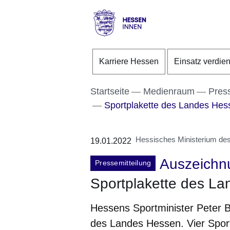
Direkt zum Kopf der S
Direkt zum Inhalt
Direkt zum Fuß der Se
Hessen
-
Karriere Hessen
Einsatz verdie
Innen
Startseite
Medienraum
Pres
Sportplakette des Landes Hess
Hessisches Ministerium des 
19.01.2022
Auszeichn
Pressemitteilung
Sportplakette des La
Hessens Sportminister Peter Be
des Landes Hessen. Vier Sport