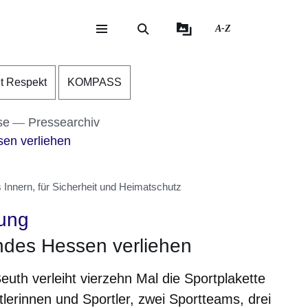
A-Z
eite
ite
nt Respekt
KOMPASS
se
Pressearchiv
en verliehen
Innern, für Sicherheit und Heimatschutz
ung
ndes Hessen verliehen
uth verleiht vierzehn Mal die Sportplakette
lerinnen und Sportler, zwei Sportteams, drei