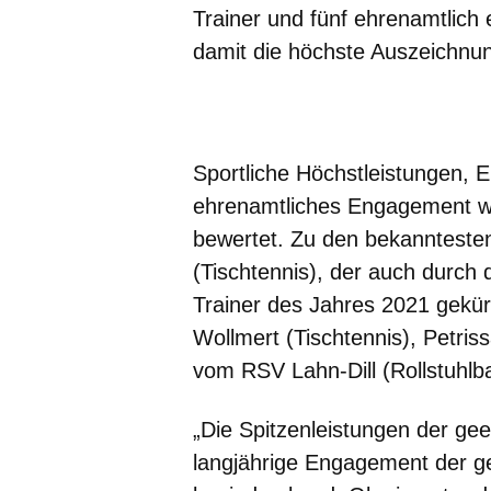
Trainer und fünf ehrenamtlich
damit die höchste Auszeichnun
Öffnet sich in einem neuen Fenster
Öffnet sich in einem neuen Fenst
Öffnet sich in einem neuen 
Öffnet sich in einem n
Öffnet sich in ein
Sportliche Höchstleistungen, 
ehrenamtliches Engagement wu
bewertet. Zu den bekannteste
(Tischtennis), der auch durc
Trainer des Jahres 2021 gekür
Wollmert (Tischtennis), Petris
vom RSV Lahn-Dill (Rollstuhlba
„Die Spitzenleistungen der gee
langjährige Engagement der g