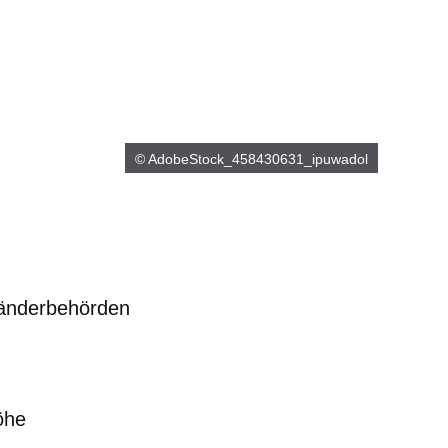
© AdobeStock_458430631_ipuwadol
länderbehörden
m neuen Fenster
einem neuen Fenster
h in einem neuen Fenster
 sich in einem neuen Fenster
ffnet sich in einem neuen Fenster
öhe