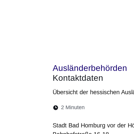
Ausländerbehörden
Kontaktdaten
Übersicht der hessischen Aus
Lesedauer:
2 Minuten
Öffnet sich in eine
Öffnet sich in 
Öffnet sic
Öffnet
Ö
Stadt Bad Homburg vor der H