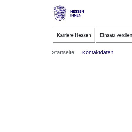
Direkt zum Kopf der S
Direkt zum Inhalt
Direkt zum Fuß der Se
Hessen
-
Karriere Hessen
Einsatz verdie
Innen
Startseite
Kontaktdaten