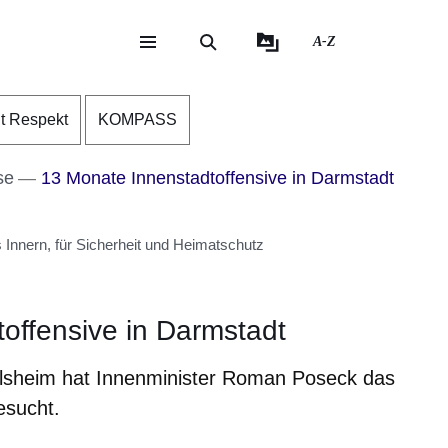
A-Z
eite
ite
nt Respekt
KOMPASS
se
13 Monate Innenstadtoffensive in Darmstadt
Innern, für Sicherheit und Heimatschutz
offensive in Darmstadt
lsheim hat Innenminister Roman Poseck das
esucht.