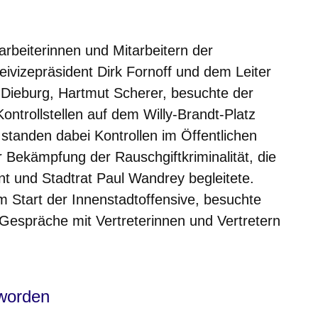
m neuen Fenster
einem neuen Fenster
h in einem neuen Fenster
 sich in einem neuen Fenster
ffnet sich in einem neuen Fenster
rbeiterinnen und Mitarbeitern der
eivizepräsident Dirk Fornoff und dem Leiter
t-Dieburg, Hartmut Scherer, besuchte der
ntrollstellen auf dem Willy-Brandt-Platz
standen dabei Kontrollen im Öffentlichen
Bekämpfung der Rauschgiftkriminalität, die
 und Stadtrat Paul Wandrey begleitete.
m Start der Innenstadtoffensive, besuchte
espräche mit Vertreterinnen und Vertretern
eworden