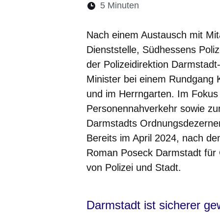
Lesedauer:
5 Minuten
Öffnet sich in eine
Öffnet sich in 
Öffnet sic
Öffnet
Ö
Nach einem Austausch mit Mita
Dienststelle, Südhessens Poliz
der Polizeidirektion Darmstad
Minister bei einem Rundgang Ko
und im Herrngarten. Im Fokus 
Personennahverkehr sowie zur 
Darmstadts Ordnungsdezernent
Bereits im April 2024, nach de
Roman Poseck Darmstadt für G
von Polizei und Stadt.
Darmstadt ist sicherer g