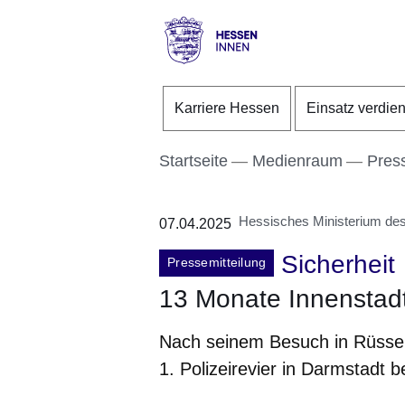
Direkt zum Kopf der S
Direkt zum Inhalt
Direkt zum Fuß der Se
Hessen
-
Karriere Hessen
Einsatz verdie
Innen
Startseite
Medienraum
Pres
Hessisches Ministerium des 
07.04.2025
Sicherheit
Pressemitteilung
13 Monate Innenstadt
Nach seinem Besuch in Rüsse
1. Polizeirevier in Darmstadt b