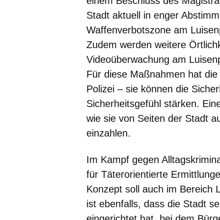
einem Beschluss des Magistrat
Stadt aktuell in enger Abstimmu
Waffenverbotszone am Luisenpla
Zudem werden weitere Örtlichkei
Videoüberwachung am Luisenpl
Für diese Maßnahmen hat die S
Polizei – sie können die Siche
Sicherheitsgefühl stärken. Ein
wie sie von Seiten der Stadt a
einzahlen.
Im Kampf gegen Alltagskriminali
für Täterorientierte Ermittlung
Konzept soll auch im Bereich 
ist ebenfalls, dass die Stadt
eingerichtet hat, bei dem Bü