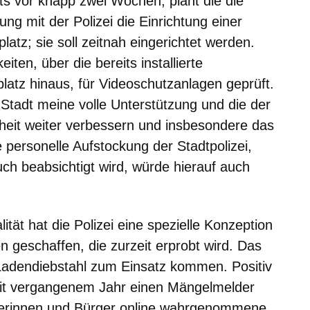
s vor knapp zwei Wochen, plant die die
ng mit der Polizei die Einrichtung einer
tz; sie soll zeitnah eingerichtet werden.
ten, über die bereits installierte
atz hinaus, für Videoschutzanlagen geprüft.
tadt meine volle Unterstützung und die der
rheit weiter verbessern und insbesondere das
e personelle Aufstockung der Stadtpolizei,
uch beabsichtigt wird, würde hierauf auch
tät hat die Polizei eine spezielle Konzeption
en geschaffen, die zurzeit erprobt wird. Das
Ladendiebstahl zum Einsatz kommen. Positiv
 seit vergangenem Jahr einen Mängelmelder
rgerinnen und Bürger online wahrgenommene