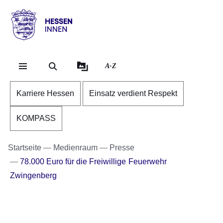
Direkt zum Kopf der Se
Direkt zum Inhalt
Direkt zum Fuß der Sei
Hessen
-
Innen
A-Z
Karriere Hessen
Einsatz verdient Respekt
KOMPASS
Startseite
Medienraum
Presse
78.000 Euro für die Freiwillige Feuerwehr
Zwingenberg