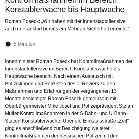
Kontrollmaßnahmen im Bereich
Konstablerwache bis Hauptwache
Roman Poseck: „Wir haben mit der Innenstadtoffensive
auch in Frankfurt bereits ein Mehr an Sicherheit erreicht.“
Lesedauer:
5 Minuten
Öffnet sich in einem neuen Fenster
Öffnet sich in einem neuen Fenster
Öffnet sich in einem neuen Fenste
Öffnet sich in einem neuen Fe
Öffnet sich in einem neu
Innenminister Roman Poseck hat Kontrollmaßnahmen der
Innenstadtoffensive im Bereich Konstablerwache bis
Hauptwache besucht. Nach einem Austausch mit
Polizistinnen und Polizisten des 1. Reviers zu den
Maßnahmen und Erfahrungen der vergangenen 13
Monate besichtigte Roman Poseck gemeinsam mit
Oberbürgermeister Mike Josef und Polizeipräsident Stefan
Müller Kontrollmaßnahmen in der S-Bahn- und U-Bahn-
Station Konstablerwache. Über die Einkaufsstraße „Zeil“
ging es anschließend zur Besichtigung weiterer
Kontrollmaßnahmen der hessischen Polizei mit der