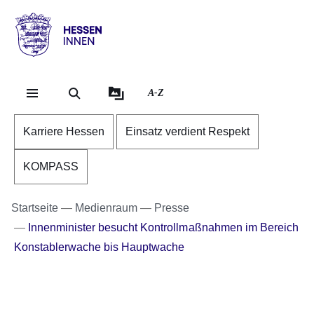
Direkt zum Kopf der Se
Direkt zum Inhalt
Direkt zum Fuß der Sei
Hessen
-
Innen
A-Z
Karriere Hessen
Einsatz verdient Respekt
KOMPASS
Startseite
Medienraum
Presse
Innenminister besucht Kontrollmaßnahmen im Bereich
Konstablerwache bis Hauptwache