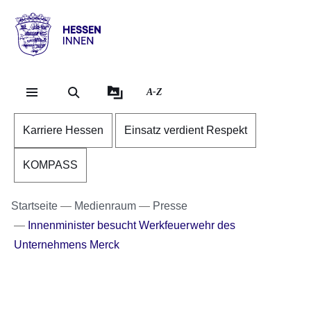
Direkt zum Kopf der Se
Direkt zum Inhalt
Direkt zum Fuß der Sei
Hessen
-
Innen
A-Z
Karriere Hessen
Einsatz verdient Respekt
KOMPASS
Startseite
Medienraum
Presse
Innenminister besucht Werkfeuerwehr des
Unternehmens Merck