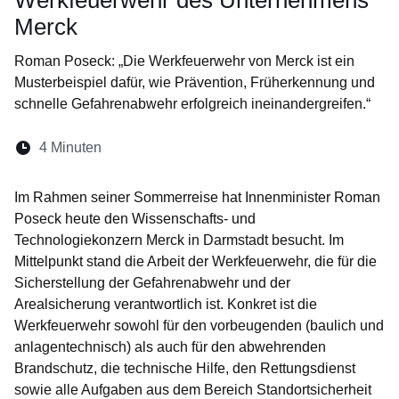
Werkfeuerwehr des Unternehmens
Merck
Roman Poseck: „Die Werkfeuerwehr von Merck ist ein
Musterbeispiel dafür, wie Prävention, Früherkennung und
schnelle Gefahrenabwehr erfolgreich ineinandergreifen.“
Lesedauer:
4 Minuten
Öffnet sich in einem neuen Fenster
Öffnet sich in einem neuen Fenster
Öffnet sich in einem neuen Fenste
Öffnet sich in einem neuen Fe
Öffnet sich in einem neu
Im Rahmen seiner Sommerreise hat Innenminister Roman
Poseck heute den Wissenschafts- und
Technologiekonzern Merck in Darmstadt besucht. Im
Mittelpunkt stand die Arbeit der Werkfeuerwehr, die für die
Sicherstellung der Gefahrenabwehr und der
Arealsicherung verantwortlich ist. Konkret ist die
Werkfeuerwehr sowohl für den vorbeugenden (baulich und
anlagentechnisch) als auch für den abwehrenden
Brandschutz, die technische Hilfe, den Rettungsdienst
sowie alle Aufgaben aus dem Bereich Standort­sicherheit