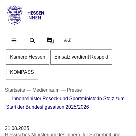
Direkt zum Kopf der Se
Direkt zum Inhalt
Direkt zum Fuß der Sei
Hessen
-
Innen
A-Z
Karriere Hessen
Einsatz verdient Respekt
KOMPASS
Startseite
Medienraum
Presse
Innenminister Poseck und Sportministerin Stolz zum
Start der Bundesligasaison 2025/2026
21.08.2025
Hessisches Ministerium des Innern, für Sicherheit und