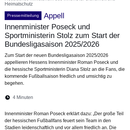
Heimatschutz
Appell
Pressemitteilung
Innenminister Poseck und
Sportministerin Stolz zum Start der
Bundesligasaison 2025/2026
Zum Start der neuen Bundesligasaison 2025/2026
appellieren Hessens Innenminister Roman Poseck und
die hessische Sportministerin Diana Stolz an die Fans, die
kommende Fußballsaison friedlich und umsichtig zu
begehen.
Lesedauer:
4 Minuten
Öffnet sich in einem neuen Fenster
Öffnet sich in einem neuen Fenster
Öffnet sich in einem neuen Fenste
Öffnet sich in einem neuen Fe
Öffnet sich in einem neu
Innenminister Roman Poseck erklärt dazu: „Der große Teil
der hessischen Fußballfans feuert sein Team in den
Stadien leidenschaftlich und vor allem friedlich an. Die