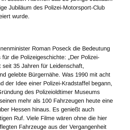
ge Jubiläum des Polizei-Motorsport-Club
iert wurde.
m neuen Fenster
einem neuen Fenster
h in einem neuen Fenster
 sich in einem neuen Fenster
ffnet sich in einem neuen Fenster
Innenminister Roman Poseck die Bedeutung
r die Polizeigeschichte: „Der Polizei-
seit 35 Jahren für Leidenschaft,
nd gelebte Bürgernähe. Was 1990 mit acht
 der Idee einer Polizei-Kradstaffel begann,
Gründung des Polizeioldtimer Museums
seinen mehr als 100 Fahrzeugen heute eine
it über Hessen hinaus. Es genießt auch
tigen Ruf. Viele Filme wären ohne die hier
epflegten Fahrzeuge aus der Vergangenheit