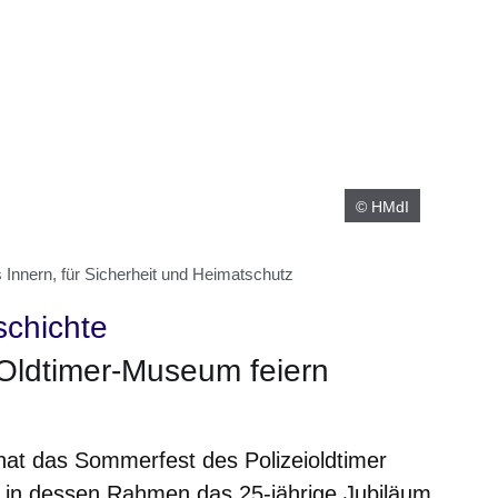
© HMdI
Innern, für Sicherheit und Heimatschutz
schichte
Oldtimer-Museum feiern
at das Sommerfest des Polizeioldtimer
in dessen Rahmen das 25-jährige Jubiläum