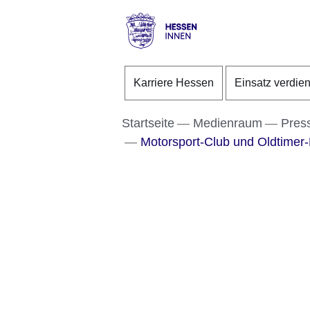
Direkt zum Kopf der S
Direkt zum Inhalt
Direkt zum Fuß der Se
Hessen
-
Karriere Hessen
Einsatz verdie
Innen
Startseite
Medienraum
Pres
Motorsport-Club und Oldtimer