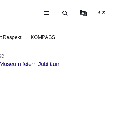
A-Z
eite
ite
nt Respekt
KOMPASS
se
-Museum feiern Jubiläum