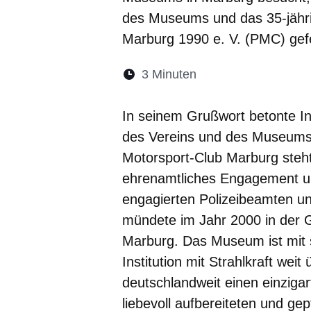
des Museums und das 35-jähri
Marburg 1990 e. V. (PMC) gefe
Lesedauer:
3 Minuten
Öffnet sich in eine
Öffnet sich in 
Öffnet sic
Öffnet
Ö
In seinem Grußwort betonte 
des Vereins und des Museums fü
Motorsport-Club Marburg steht 
ehrenamtliches Engagement u
engagierten Polizeibeamten und
mündete im Jahr 2000 in der 
Marburg. Das Museum ist mit 
Institution mit Strahlkraft we
deutschlandweit einen einzigar
liebevoll aufbereiteten und g