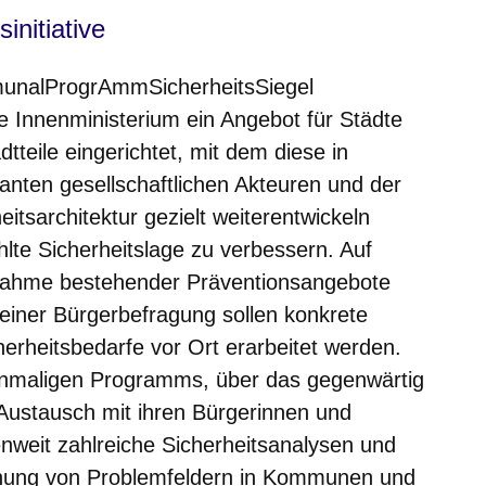
nitiative
unal
P
rogr
A
mm
S
icherheits
S
iegel
Innenministerium ein Angebot für Städte
teile eingerichtet, mit dem diese in
nten gesellschaftlichen Akteuren und der
eitsarchitektur gezielt weiterentwickeln
lte Sicherheitslage zu verbessern. Auf
nahme bestehender Präventionsangebote
 einer Bürgerbefragung sollen konkrete
erheitsbedarfe vor Ort erarbeitet werden.
nmaligen Programms, über das gegenwärtig
ustausch mit ihren Bürgerinnen und
weit zahlreiche Sicherheitsanalysen und
nung von Problemfeldern in Kommunen und