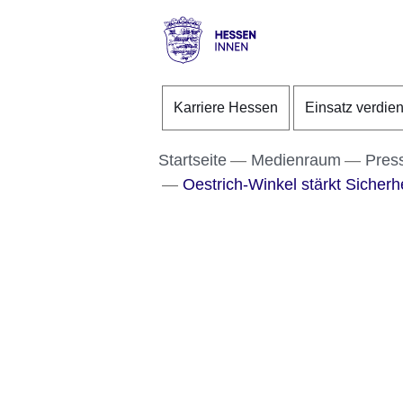
Direkt zum Kopf der S
Direkt zum Inhalt
Direkt zum Fuß der Se
Hessen
-
Karriere Hessen
Einsatz verdie
Innen
Startseite
Medienraum
Pres
Oestrich-Winkel stärkt Sicherhe