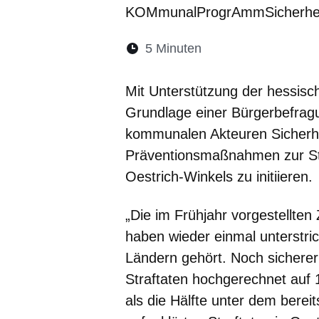
KOMmunalProgrAmmSicherhei
Lesedauer:
5 Minuten
Öffnet sich in eine
Öffnet sich in 
Öffnet sic
Öffnet
Ö
Mit Unterstützung der hessisch
Grundlage einer Bürgerbefragu
kommunalen Akteuren Sicherhei
Präventionsmaßnahmen zur Ste
Oestrich-Winkels zu initiieren.
„Die im Frühjahr vorgestellten 
haben wieder einmal unterstri
Ländern gehört. Noch sicherer i
Straftaten hochgerechnet auf 
als die Hälfte unter dem bere