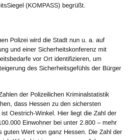
tsSiegel (KOMPASS) begrüßt.
m neuen Fenster
einem neuen Fenster
h in einem neuen Fenster
 sich in einem neuen Fenster
ffnet sich in einem neuen Fenster
en Polizei wird die Stadt nun u. a. auf
ng und einer Sicherheitskonferenz mit
tsbedarfe vor Ort identifizieren, um
igerung des Sicherheitsgefühls der Bürger
Zahlen der Polizeilichen Kriminalstatistik
chen, dass Hessen zu den sichersten
st Oestrich-Winkel. Hier liegt die Zahl der
100.000 Einwohner bei unter 2.800 – mehr
its guten Wert von ganz Hessen. Die Zahl der