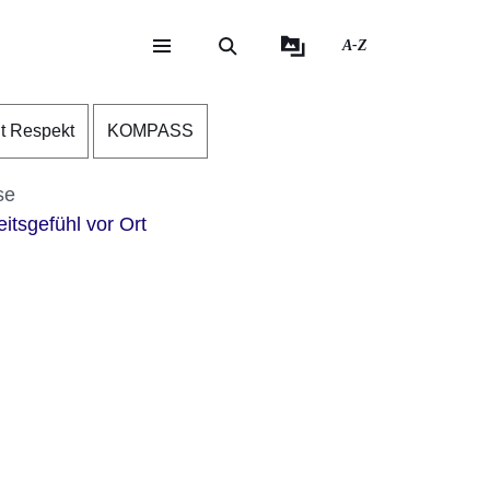
A-Z
eite
ite
nt Respekt
KOMPASS
se
itsgefühl vor Ort