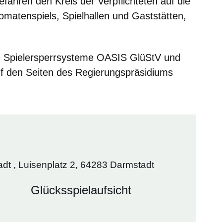
fahren den Kreis der Verpflichteten auf die
omatenspiels, Spielhallen und Gaststätten,
ie Spielersperrsysteme OASIS GlüStV und
f den Seiten des Regierungspräsidiums
em neuen Fenster
dt , Luisenplatz 2, 64283 Darmstadt
Glücksspielaufsicht