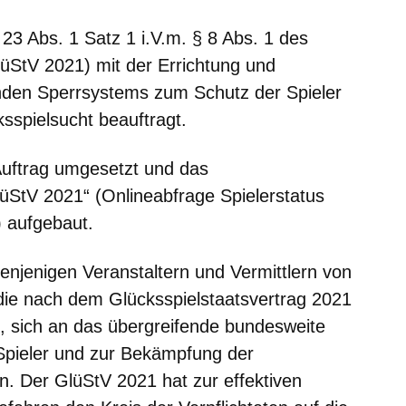
3 Abs. 1 Satz 1 i.V.m. § 8 Abs. 1 des
lüStV 2021) mit der Errichtung und
enden Sperrsystems zum Schutz der Spieler
spielsucht beauftragt.
uftrag umgesetzt und das
üStV 2021“ (Onlineabfrage Spielerstatus
) aufgebaut.
enjenigen Veranstaltern und Vermittlern von
die nach dem Glücksspielstaatsvertrag 2021
d, sich an das übergreifende bundesweite
pieler und zur Bekämpfung der
n. Der GlüStV 2021 hat zur effektiven