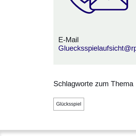
E-Mail
Gluecksspielaufsicht@r
Schlagworte zum Thema
Glücksspiel