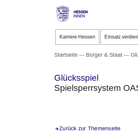
Direkt zum Kopf der S
Direkt zum Inhalt
Direkt zum Fuß der Se
Hessen
-
Karriere Hessen
Einsatz verdie
Innen
Startseite
Bürger & Staat
Gl
Glücksspiel
Spielsperrsystem OA
Öffnet sich in einem neuen Fenster
Öffnet sich in einem neuen Fenst
Öffnet sich in einem neuen 
Öffnet sich in einem n
Öffnet sich in ein
Zurück zur Themenseite