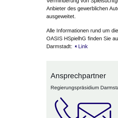
Verminderung von Spielsuchtge
Anbieter des gewerblichen Aut
ausgeweitet.
Alle Informationen rund um d
OASIS HSpielhG finden Sie au
Darmstadt:
Öffnet sich in ein
Link
Ansprechpartner
Regierungspräsidium Darmsta