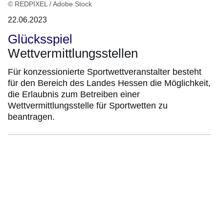
© REDPIXEL / Adobe Stock
22.06.2023
Glücksspiel
Wettvermittlungsstellen
Für konzessionierte Sportwettveranstalter besteht
für den Bereich des Landes Hessen die Möglichkeit,
die Erlaubnis zum Betreiben einer
Wettvermittlungsstelle für Sportwetten zu
beantragen.