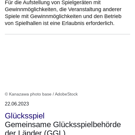
Für die Aufstellung von Spielgeräten mit
Gewinnmöglichkeiten, die Veranstaltung anderer
Spiele mit Gewinnmöglichkeiten und den Betrieb
von Spielhallen ist eine Erlaubnis erforderlich.
© Kanazawa photo base / AdobeStock
22.06.2023
Glücksspiel
Gemeinsame Glücksspielbehörde
der Länder (GGL)