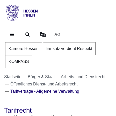
Direkt zum Kopf der Se
Direkt zum Inhalt
Direkt zum Fuß der Sei
Hessen
-
Innen
A-Z
Karriere Hessen
Einsatz verdient Respekt
KOMPASS
Startseite
Bürger & Staat
Arbeits- und Dienstrecht
Öffentliches Dienst- und Arbeitsrecht
Tarifverträge - Allgemeine Verwaltung
Tarifrecht