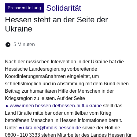
Solidarität
Pressemitteilung
Hessen steht an der Seite der
Ukraine
Lesedauer:
5 Minuten
Öffnet sich in einem neuen Fenster
Öffnet sich in einem neuen Fenster
Öffnet sich in einem neuen Fenste
Öffnet sich in einem neuen Fe
Öffnet sich in einem neu
Nach der russischen Intervention in der Ukraine hat die
Hessische Landesregierung vorbereitende
Koordinierungsmaßnahmen eingeleitet, um
schnellstmöglich und in Abstimmung mit dem Bund einen
Beitrag zur humanitären Hilfe der Menschen in der
Kriegsregion zu leisten.
Auf der Seite
Öffnet sich in einem neuen Fenster
www.innen.hessen.de/hessen-hilft-ukraine
stellt das
Land für alle mittelbar oder unmittelbar vom Krieg
betroffenen Menschen in Hessen Informationen bereit.
Unter
ukraine@hmdis.hessen.de
sowie der Hotline
0800 - 110 3333
stehen Mitarbeiter des Landes Hessen für