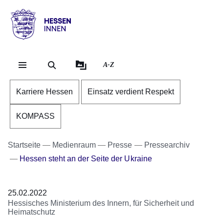
Direkt zum Kopf der Se
Direkt zum Inhalt
Direkt zum Fuß der Sei
Hessen
-
Innen
A-Z
Karriere Hessen
Einsatz verdient Respekt
KOMPASS
Startseite
Medienraum
Presse
Pressearchiv
Hessen steht an der Seite der Ukraine
25.02.2022
Hessisches Ministerium des Innern, für Sicherheit und
Heimatschutz