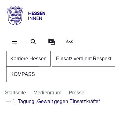
Direkt zum Kopf der Se
Direkt zum Inhalt
Direkt zum Fuß der Sei
Hessen
-
Innen
A-Z
Karriere Hessen
Einsatz verdient Respekt
KOMPASS
Startseite
Medienraum
Presse
1. Tagung „Gewalt gegen Einsatzkräfte“