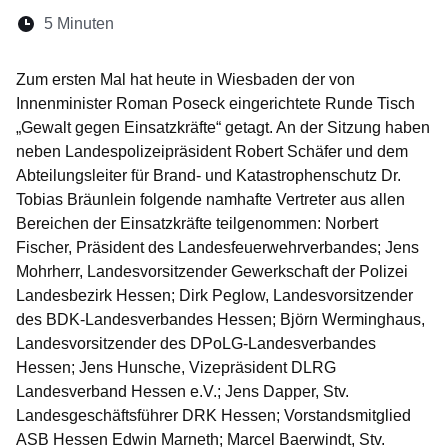
Lesedauer:
5 Minuten
Öffnet sich in einem neuen Fenster
Öffnet sich in einem neuen Fenster
Öffnet sich in einem neuen Fenste
Öffnet sich in einem neuen Fe
Öffnet sich in einem neu
Zum ersten Mal hat heute in Wiesbaden der von
Innenminister Roman Poseck eingerichtete Runde Tisch
„Gewalt gegen Einsatzkräfte“ getagt. An der Sitzung haben
neben Landespolizeipräsident Robert Schäfer und dem
Abteilungsleiter für Brand- und Katastrophenschutz Dr.
Tobias Bräunlein folgende namhafte Vertreter aus allen
Bereichen der Einsatzkräfte teilgenommen: Norbert
Fischer, Präsident des Landesfeuerwehrverbandes; Jens
Mohrherr, Landesvorsitzender Gewerkschaft der Polizei
Landesbezirk Hessen; Dirk Peglow, Landesvorsitzender
des BDK-Landesverbandes Hessen; Björn Werminghaus,
Landesvorsitzender des DPoLG-Landesverbandes
Hessen; Jens Hunsche, Vizepräsident DLRG
Landesverband Hessen e.V.; Jens Dapper, Stv.
Landesgeschäftsführer DRK Hessen; Vorstandsmitglied
ASB Hessen Edwin Marneth; Marcel Baerwindt, Stv.