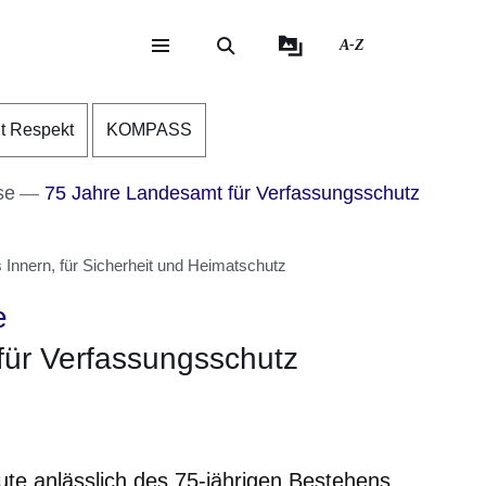
A-Z
eite
ite
nt Respekt
KOMPASS
se
75 Jahre Landesamt für Verfassungsschutz
Innern, für Sicherheit und Heimatschutz
e
für Verfassungsschutz
er
Fenster
euen Fenster
em neuen Fenster
te anlässlich des 75-jährigen Bestehens