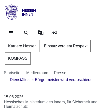
Direkt zum Kopf der Se
Direkt zum Inhalt
Direkt zum Fuß der Sei
Hessen
-
Innen
A-Z
Karriere Hessen
Einsatz verdient Respekt
KOMPASS
Startseite
Medienraum
Presse
Dienstältester Bürgermeister wird verabschiedet
15.06.2026
Hessisches Ministerium des Innern, für Sicherheit und
Heimatschutz