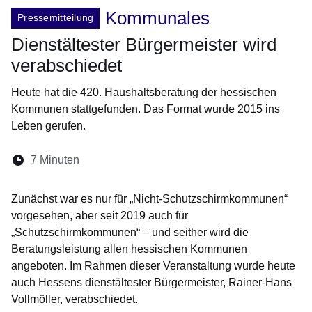
Kommunales
Pressemitteilung
Dienstältester Bürgermeister wird
verabschiedet
Heute hat die 420. Haushaltsberatung der hessischen
Kommunen stattgefunden. Das Format wurde 2015 ins
Leben gerufen.
Lesedauer:
7 Minuten
Öffnet sich in einem neuen Fenster
Öffnet sich in einem neuen Fenster
Öffnet sich in einem neuen Fenste
Öffnet sich in einem neuen Fe
Öffnet sich in einem neu
Zunächst war es nur für „Nicht-Schutzschirmkommunen“
vorgesehen, aber seit 2019 auch für
„Schutzschirmkommunen“ – und seither wird die
Beratungsleistung allen hessischen Kommunen
angeboten. Im Rahmen dieser Veranstaltung wurde heute
auch Hessens dienstältester Bürgermeister, Rainer-Hans
Vollmöller, verabschiedet.