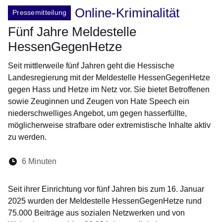
Online-Kriminalität
Pressemitteilung
Fünf Jahre Meldestelle
HessenGegenHetze
Seit mittlerweile fünf Jahren geht die Hessische
Landesregierung mit der Meldestelle HessenGegenHetze
gegen Hass und Hetze im Netz vor. Sie bietet Betroffenen
sowie Zeuginnen und Zeugen von Hate Speech ein
niederschwelliges Angebot, um gegen hasserfüllte,
möglicherweise strafbare oder extremistische Inhalte aktiv
zu werden.
Lesedauer:
6 Minuten
Öffnet sich in einem neuen Fenster
Öffnet sich in einem neuen Fenster
Öffnet sich in einem neuen Fenste
Öffnet sich in einem neuen Fe
Öffnet sich in einem neu
Seit ihrer Einrichtung vor fünf Jahren bis zum 16. Januar
2025 wurden der Meldestelle HessenGegenHetze rund
75.000 Beiträge aus sozialen Netzwerken und von