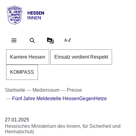
Direkt zum Kopf der Se
Direkt zum Inhalt
Direkt zum Fuß der Sei
Hessen
-
Innen
A-Z
Karriere Hessen
Einsatz verdient Respekt
KOMPASS
Startseite
Medienraum
Presse
Fünf Jahre Meldestelle HessenGegenHetze
27.01.2025
Hessisches Ministerium des Innern, für Sicherheit und
Heimatschutz