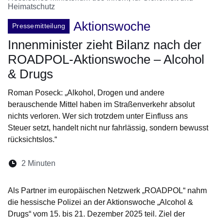
Heimatschutz
Aktionswoche
Pressemitteilung
Innenminister zieht Bilanz nach der
ROADPOL-Aktionswoche – Alcohol
& Drugs
Roman Poseck: „Alkohol, Drogen und andere
berauschende Mittel haben im Straßenverkehr absolut
nichts verloren. Wer sich trotzdem unter Einfluss ans
Steuer setzt, handelt nicht nur fahrlässig, sondern bewusst
rücksichtslos.“
Lesedauer:
2 Minuten
Öffnet sich in einem neuen Fenster
Öffnet sich in einem neuen Fenster
Öffnet sich in einem neuen Fenste
Öffnet sich in einem neuen Fe
Öffnet sich in einem neu
Als Partner im europäischen Netzwerk „ROADPOL“ nahm
die hessische Polizei an der Aktionswoche „Alcohol &
Drugs“ vom 15. bis 21. Dezember 2025 teil. Ziel der