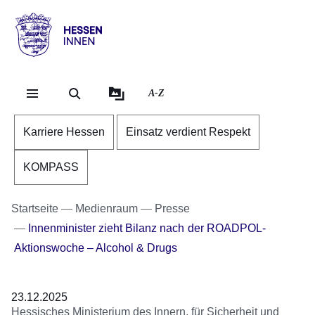
Direkt zum Kopf der Se
Direkt zum Inhalt
Direkt zum Fuß der Sei
Hessen
-
Innen
A-Z
Karriere Hessen
Einsatz verdient Respekt
KOMPASS
Startseite
Medienraum
Presse
Innenminister zieht Bilanz nach der ROADPOL-
Aktionswoche – Alcohol & Drugs
23.12.2025
Hessisches Ministerium des Innern, für Sicherheit und