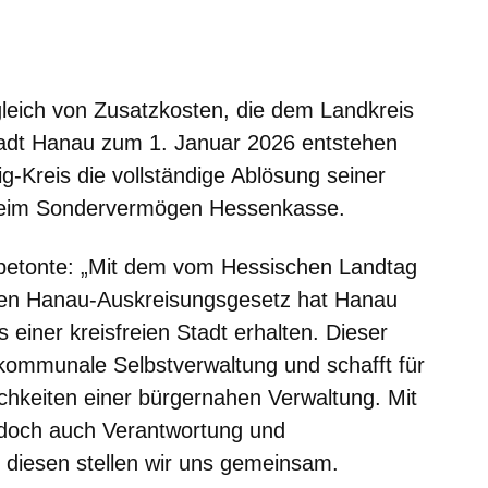
m neuen Fenster
einem neuen Fenster
h in einem neuen Fenster
 sich in einem neuen Fenster
ffnet sich in einem neuen Fenster
leich von Zusatzkosten, die dem Landkreis
tadt Hanau zum 1. Januar 2026 entstehen
g-Kreis die vollständige Ablösung seiner
beim Sondervermögen Hessenkasse.
betonte: „Mit dem vom Hessischen Landtag
en Hanau-Auskreisungsgesetz hat Hanau
einer kreisfreien Stadt erhalten. Dieser
 kommunale Selbstverwaltung und schafft für
hkeiten einer bürgernahen Verwaltung. Mit
edoch auch Verantwortung und
 diesen stellen wir uns gemeinsam.