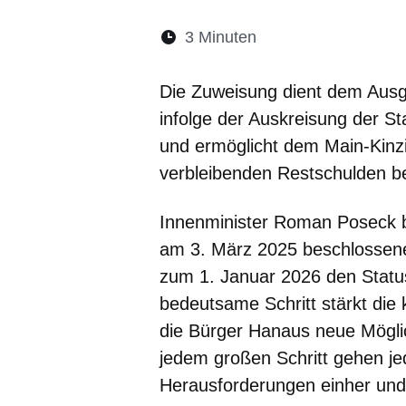
Lesedauer:
3 Minuten
Öffnet sich in eine
Öffnet sich in 
Öffnet sic
Öffnet
Ö
Die Zuweisung dient dem Ausg
infolge der Auskreisung der S
und ermöglicht dem Main-Kinzi
verbleibenden Restschulden 
Innenminister Roman Poseck 
am 3. März 2025 beschlossen
zum 1. Januar 2026 den Status 
bedeutsame Schritt stärkt die
die Bürger Hanaus neue Möglic
jedem großen Schritt gehen j
Herausforderungen einher und