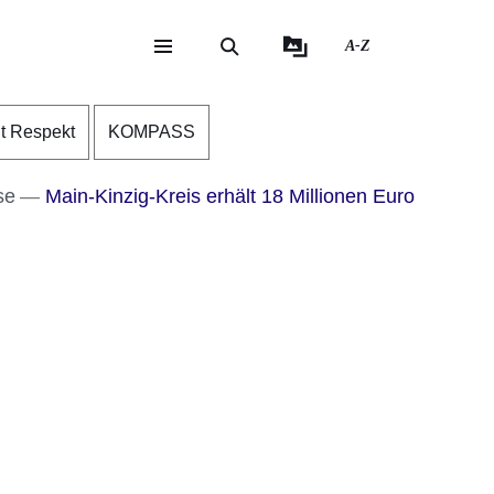
A-Z
eite
ite
nt Respekt
KOMPASS
se
Main-Kinzig-Kreis erhält 18 Millionen Euro