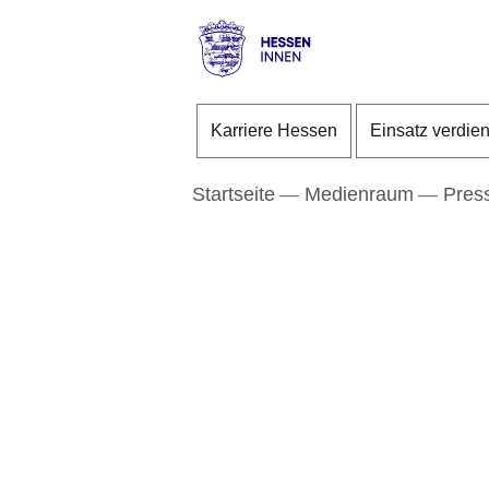
Direkt zum Kopf der S
Direkt zum Inhalt
Direkt zum Fuß der Se
Hessen
-
Karriere Hessen
Einsatz verdie
Innen
Startseite
Medienraum
Pres