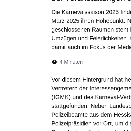
Die Karnevalssaison 2025 fin
März 2025 ihren Höhepunkt. N
geschlossenen Räumen steht i
Umzügen und Feierlichkeiten 
damit auch im Fokus der Medi
Lesedauer:
4 Minuten
Öffnet sich in eine
Öffnet sich in 
Öffnet sic
Öffnet
Ö
Vor diesem Hintergrund hat he
Vertretern der Interessengemei
(IGMK) und des Karneval-Verb
stattgefunden. Neben Landesp
Polizeibeamte aus dem Hessi
Polizeipräsidien vor Ort, um di