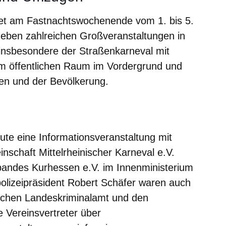
det am Fastnachtswochenende vom 1. bis 5.
eben zahlreichen Großveranstaltungen in
nsbesondere der Straßenkarneval mit
im öffentlichen Raum im Vordergrund und
en und der Bevölkerung.
m neuen Fenster
einem neuen Fenster
h in einem neuen Fenster
 sich in einem neuen Fenster
ffnet sich in einem neuen Fenster
ute eine Informationsveranstaltung mit
nschaft Mittelrheinischer Karneval e.V.
andes Kurhessen e.V. im Innenministerium
olizeipräsident Robert Schäfer waren auch
schen Landeskriminalamt und den
e Vereinsvertreter über