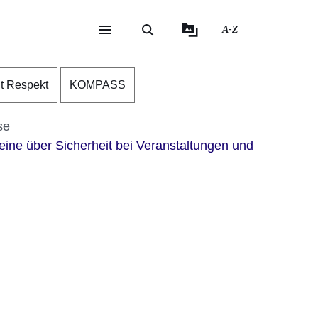
A-Z
eite
ite
nt Respekt
KOMPASS
se
reine über Sicherheit bei Veranstaltungen und