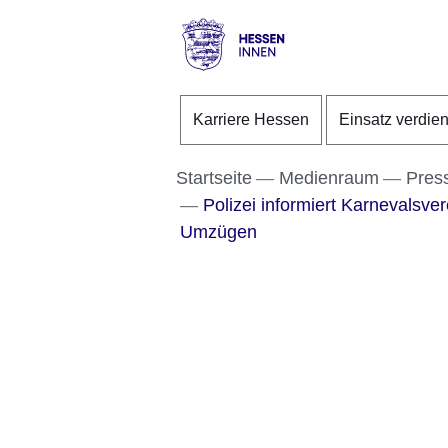
Direkt zum Kopf der S
Direkt zum Inhalt
Direkt zum Fuß der Se
Hessen
-
Karriere Hessen
Einsatz verdie
Innen
Startseite
Medienraum
Pres
Polizei informiert Karnevalsve
Umzügen