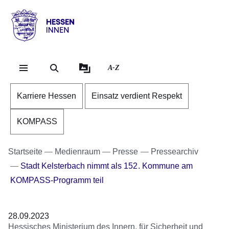
Direkt zum Kopf der Se
Direkt zum Inhalt
Direkt zum Fuß der Sei
Hessen
-
Innen
A-Z
Karriere Hessen
Einsatz verdient Respekt
KOMPASS
Startseite
Medienraum
Presse
Pressearchiv
Stadt Kelsterbach nimmt als 152. Kommune am
KOMPASS-Programm teil
28.09.2023
Hessisches Ministerium des Innern, für Sicherheit und