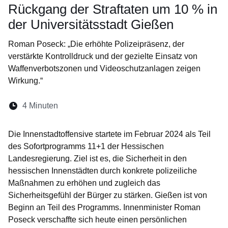
Rückgang der Straftaten um 10 % in
der Universitätsstadt Gießen
Roman Poseck: „Die erhöhte Polizeipräsenz, der
verstärkte Kontrolldruck und der gezielte Einsatz von
Waffenverbotszonen und Videoschutzanlagen zeigen
Wirkung.“
Lesedauer:
4 Minuten
Öffnet sich in einem neuen Fenster
Öffnet sich in einem neuen Fenster
Öffnet sich in einem neuen Fenste
Öffnet sich in einem neuen Fe
Öffnet sich in einem neu
Die Innenstadtoffensive startete im Februar 2024 als Teil
des Sofortprogramms 11+1 der Hessischen
Landesregierung. Ziel ist es, die Sicherheit in den
hessischen Innenstädten durch konkrete polizeiliche
Maßnahmen zu erhöhen und zugleich das
Sicherheitsgefühl der Bürger zu stärken. Gießen ist von
Beginn an Teil des Programms. Innenminister Roman
Poseck verschaffte sich heute einen persönlichen