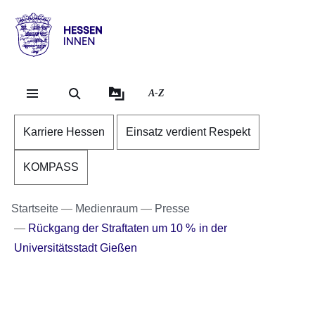
Direkt zum Kopf der Se
Direkt zum Inhalt
Direkt zum Fuß der Sei
Hessen
-
Innen
A-Z
Karriere Hessen
Einsatz verdient Respekt
KOMPASS
Startseite
Medienraum
Presse
Rückgang der Straftaten um 10 % in der
Universitätsstadt Gießen