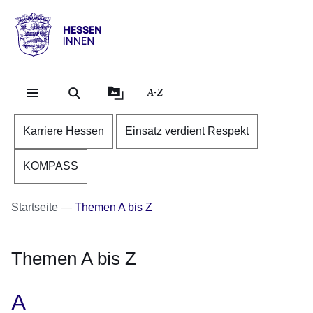
Direkt zum Kopf der Se
Direkt zum Inhalt
Direkt zum Fuß der Sei
Hessen
-
Innen
A-Z
Karriere Hessen
Einsatz verdient Respekt
KOMPASS
Startseite
Themen A bis Z
Themen A bis Z
A